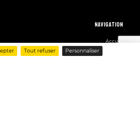
NAVIGATION
Accueil
Location
cepter
Tout refuser
Personnaliser
Installation
Évènementiel
Réserver
Contact
Lionel Robin
Rédaction Web : Copyredac