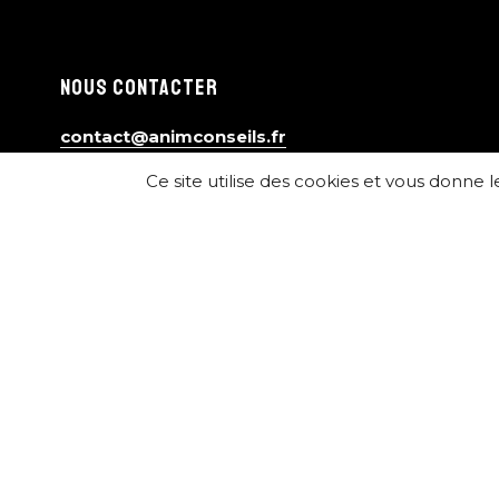
NOUS CONTACTER
contact@animconseils.fr
06 12 71 45 89
Ce site utilise des cookies et vous donne 
©
2026
Anim'Conseil
Mentions Légales