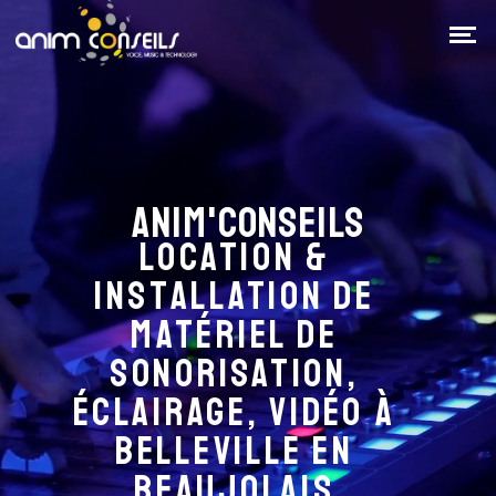
Panneau de gestion des cookies
Anim'Conseils
Location &
Installation de
matériel de
sonorisation,
éclairage, vidéo à
Belleville en
beaujolais