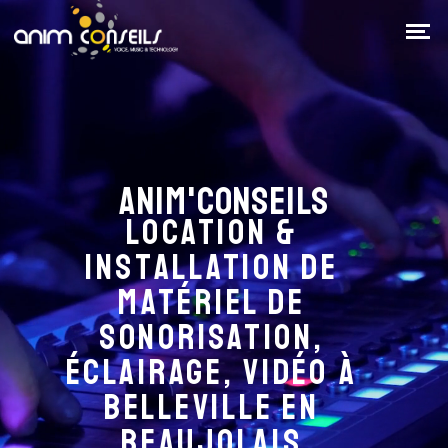
Panneau de gestion des cookies
Anim'Conseils
Location &
Installation de
matériel de
sonorisation,
éclairage, vidéo à
Belleville en
beaujolais